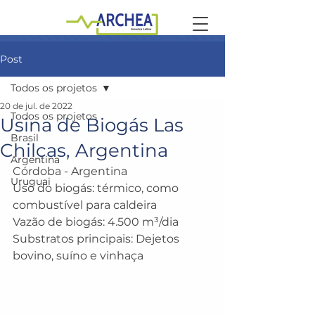
Post
Todos os projetos
20 de jul. de 2022
Todos os projetos
Usina de Biogás Las
Brasil
Chilcas, Argentina
Argentina
Córdoba - Argentina
Uruguai
Uso do biogás: térmico, como 
combustível para caldeira
Vazão de biogás: 4.500 m³/dia
Substratos principais: Dejetos 
bovino, suíno e vinhaça