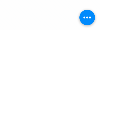
Comentários
Escreva um comentário
Usina de Biogás La Quimera,
Argentina
VOLTAR À PÁGINA INICIAL